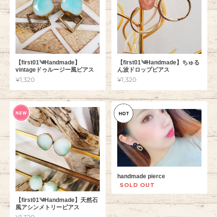
【first01༄Handmade】
【first01༄Handmade】ちゅる
vintageドゥルージー風ピアス
ん波ドロップピアス
¥1,320
¥1,320
handmade pierce
SOLD OUT
【first01༄Handmade】天然石
風アシンメトリーピアス