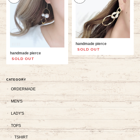
handmade pierce
SOLD OUT
handmade pierce
SOLD OUT
CATEGORY
ORDERMADE
MEN'S
LADY'S
TOPS
TSHIRT