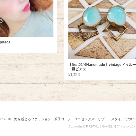
pierce
【first01༄Handmade】vintageドゥル
ー風ピアス
¥1,320
FIRST-01 | 海を感じるファッション・親子コーデ・ユニセックス・リゾートスタイルについ
Copyright © FIRST-01 | 海を感じるファッシ