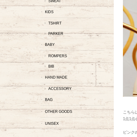
SWEAT
KIDS
TSHIRT
PARKER
BABY
ROMPERS
BIB
HAND MADE
ACCESSORY
BAG
OTHER GOODS
こちらは
1点1
UNISEX
ピンク