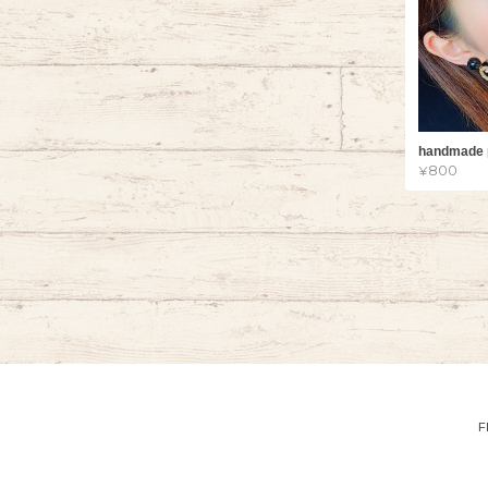
handmade 
¥800