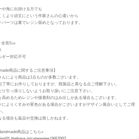
ーや海に出掛ける方でも
くくより頑丈にという作家さんの心遣いから
ドパーツは裏でレジン留めとなっております。
▶︎全長5㎝
ス
ルギー対応不可
dmade商品に関するご注意事項】
さんにより商品は1点ものが多数ございます。
1点丁寧にお作りしておりますが、既製品と異なる点ご理解下さい。
だり引っ張りしないようお取り扱いにご注意下さい。
を高めるためレジンや接着剤のはみ出しがある場合もございます。
ツによりくすみや変色がある場合がございますがデザイン風合いとしてご理
い。
なる場合も返品や交換は致しかねます。
andmade商品はこちら»
/first01.thebase.in/categories/2657007