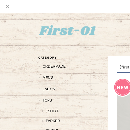
CATEGORY
ORDERMADE
【fi
MEN'S
LADY'S
TOPS
TSHIRT
PARKER