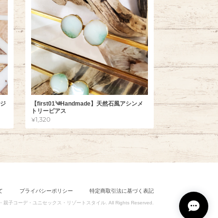
ージ
【first01༄Handmade】天然石風アシンメ
トリーピアス
¥1,320
て
プライバシーポリシー
特定商取引法に基づく表記
ョン・親子コーデ・ユニセックス・リゾートスタイル. All Rights Reserved.