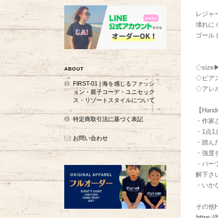
レジャ
壊れに
ゴール
◇size
ABOUT
◇ピア
FIRST-01 | 海を感じるファッシ
◇アレ
ョン・親子コーデ・ユニセック
ス・リゾートスタイルについて
【Han
特定商取引法に基づく表記
・作家
・1点
お問い合わせ
・踏ん
・強度
・パー
解下さ
・いか
その他H
https:/