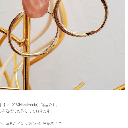
【first01༄Handmade】商品です。
点心を込めてお作りしております。
のちゅるんドロップの中に波を感じて。