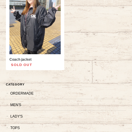
Coach jacket
SOLD OUT
CATEGORY
ORDERMADE
MEN'S
LADY'S
TOPS