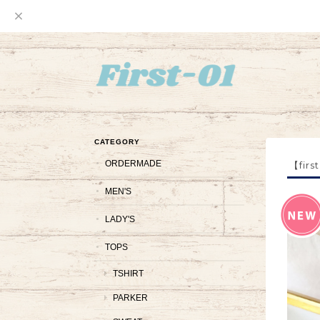
CATEGORY
ORDERMADE
【fi
MEN'S
LADY'S
TOPS
TSHIRT
PARKER