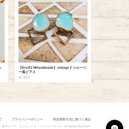
ッ
【first01༄Handmade】vintageドゥルージ
ー風ピアス
¥1,320
て
プライバシーポリシー
特定商取引法に基づく表記
ョン・親子コーデ・ユニセックス・リゾートスタイル. All Rights Reserved.