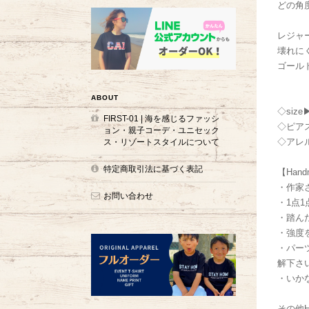
どの角
レジャ
壊れに
ゴール
ABOUT
◇size
FIRST-01 | 海を感じるファッシ
◇ピア
ョン・親子コーデ・ユニセック
◇アレ
ス・リゾートスタイルについて
特定商取引法に基づく表記
【Han
・作家
お問い合わせ
・1点
・踏ん
・強度
・パー
解下さ
・いか
その他H