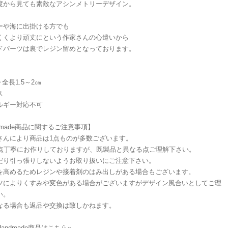
度から見ても素敵なアシンメトリーデザイン。
ーや海に出掛ける方でも
くくより頑丈にという作家さんの心遣いから
ドパーツは裏でレジン留めとなっております。
▶︎全長1.5～2㎝
ス
ルギー対応不可
dmade商品に関するご注意事項】
さんにより商品は1点ものが多数ございます。
1点丁寧にお作りしておりますが、既製品と異なる点ご理解下さい。
だり引っ張りしないようお取り扱いにご注意下さい。
を高めるためレジンや接着剤のはみ出しがある場合もございます。
ツによりくすみや変色がある場合がございますがデザイン風合いとしてご理
い。
なる場合も返品や交換は致しかねます。
andmade商品はこちら»