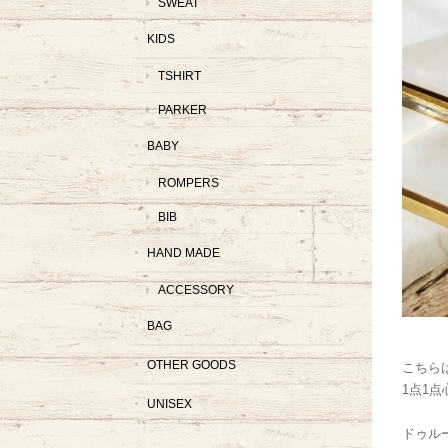
SWEAT
KIDS
TSHIRT
PARKER
BABY
ROMPERS
BIB
HAND MADE
ACCESSORY
BAG
OTHER GOODS
こちらは
1点1
UNISEX
ドゥル