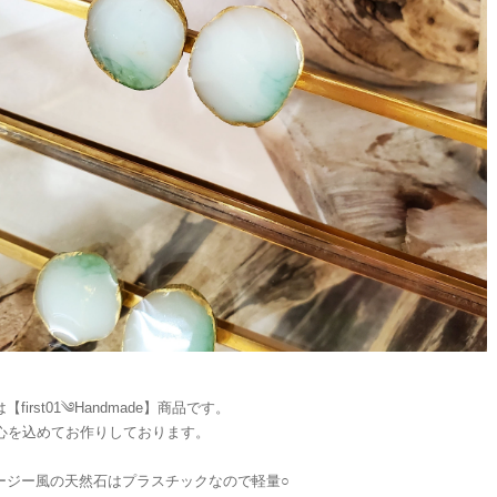
【first01༄Handmade】商品です。
点心を込めてお作りしております。
ージー風の天然石はプラスチックなので軽量○