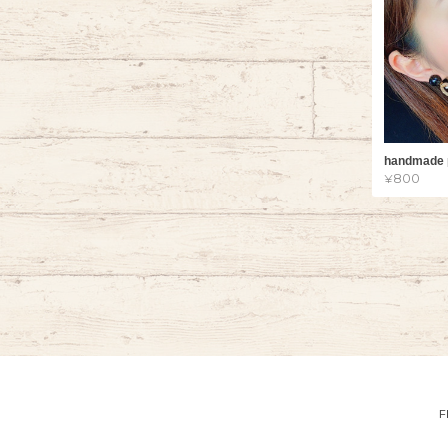
handmade 
¥800