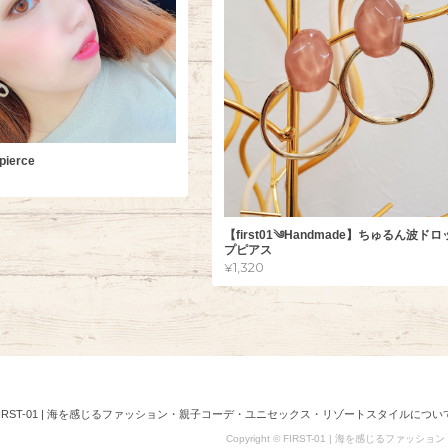
pierce
【first01༄Handmade】ちゅるん波ドロ
プピアス
¥1,320
FIRST-01 | 海を感じるファッション・親子コーデ・ユニセックス・リゾートスタイルについ
Copyright © FIRST-01 | 海を感じるファッシ