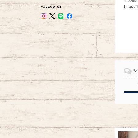
https:/
FOLLOW US
シ